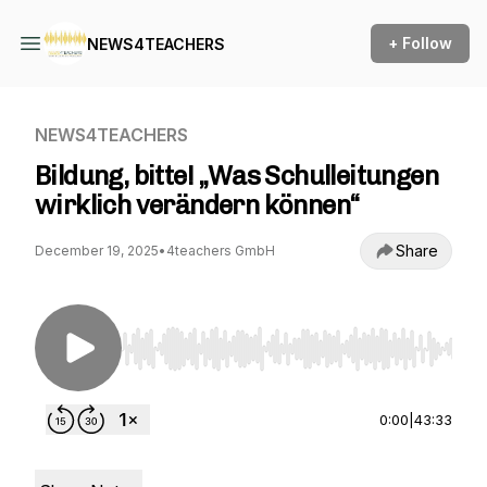
+ Follow
NEWS4TEACHERS
NEWS4TEACHERS
Bildung, bitte! „Was Schulleitungen
wirklich verändern können“
Share
December 19, 2025
•
4teachers GmbH
Use Left/Right to seek, Home/End to jump to st
0:00
|
43:33