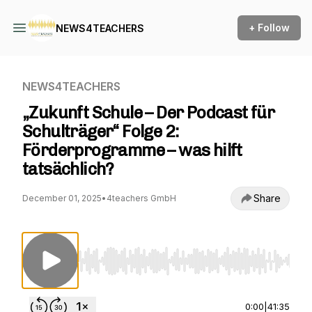
+ Follow
NEWS4TEACHERS
NEWS4TEACHERS
„Zukunft Schule – Der Podcast für
Schulträger“ Folge 2:
Förderprogramme – was hilft
tatsächlich?
Share
December 01, 2025
•
4teachers GmbH
Use Left/Right to seek, Home/End to jump to st
0:00
|
41:35