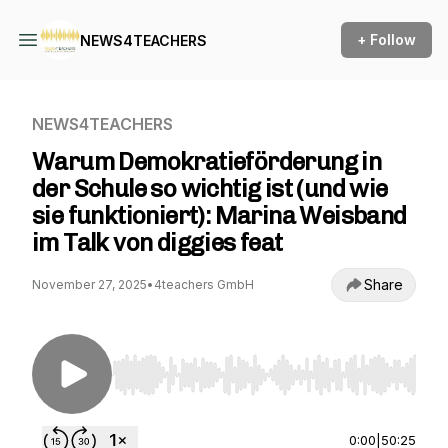
+ Follow
NEWS4TEACHERS
NEWS4TEACHERS
Warum Demokratieförderung in
der Schule so wichtig ist (und wie
sie funktioniert): Marina Weisband
im Talk von diggies feat
Share
November 27, 2025
•
4teachers GmbH
Use Left/Right to seek, Home/End to jump to st
0:00
|
50:25