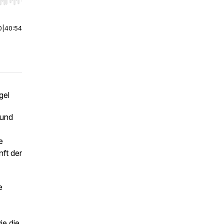
r end. Hold shift to jump forward or backward.
0
|
40:54
ngel
 und
e
nft der
e
ie die