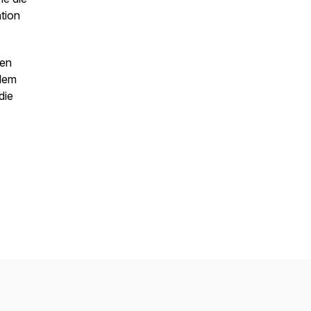
tion
hen
 dem
die