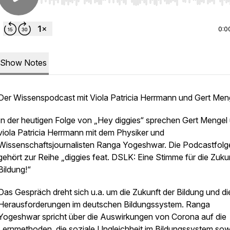
Use Left/Right to seek, Home/End to jump to start o
0:0
Show Notes
Der Wissenspodcast mit Viola Patricia Herrmann und Gert Me
In der heutigen Folge von „Hey diggies“ sprechen Gert Mengel
viola Patricia Herrmann mit dem Physiker und
Wissenschaftsjournalisten Ranga Yogeshwar. Die Podcastfolg
gehört zur Reihe „diggies feat. DSLK: Eine Stimme für die Zuku
Bildung!“
Das Gespräch dreht sich u.a. um die Zukunft der Bildung und di
Herausforderungen im deutschen Bildungssystem. Ranga
Yogeshwar spricht über die Auswirkungen von Corona auf die
Lernmethoden, die soziale Ungleichheit im Bildungssystem sow