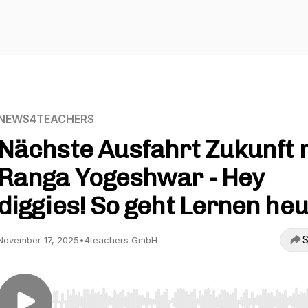
NEWS4TEACHERS
Nächste Ausfahrt Zukunft 
Ranga Yogeshwar - Hey
diggies! So geht Lernen he
S
November 17, 2025
•
4teachers GmbH