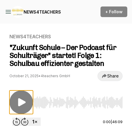
+ Follow
NEWS4TEACHERS
NEWS4TEACHERS
"Zukunft Schule – Der Podcast für
Schulträger" startet! Folge 1:
Schulbau effizienter gestalten
Share
October 21, 2025
•
4teachers GmbH
Use Left/Right to seek, Home/End to jump to st
0:00
|
46:09