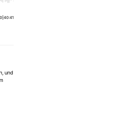
r end. Hold shift to jump forward or backward.
00
|
40:41
n, und
em