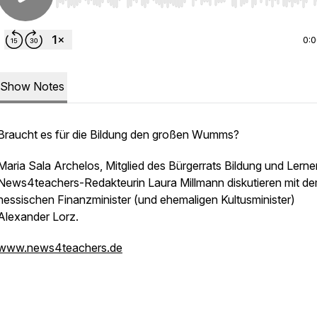
Use Left/Right to seek, Home/End to jump to start o
0:
Show Notes
Braucht es für die Bildung den großen Wumms?
Maria Sala Archelos, Mitglied des Bürgerrats Bildung und Lerne
News4teachers-Redakteurin Laura Millmann diskutieren mit d
hessischen Finanzminister (und ehemaligen Kultusminister)
Alexander Lorz.
www.news4teachers.de